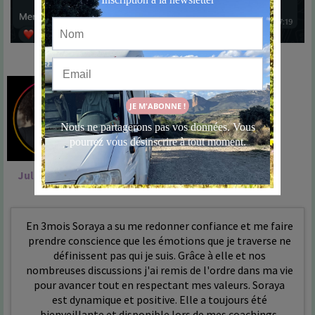
Témoignages
Julie
En 3mois Soraya a su me redonner confiance et me faire
prendre conscience que les émotions que je traverse ne
définissent pas qui je suis. Grâce à elle et nos
nombreuses discussions j'ai remis de l'ordre dans ma vie
pour avancer tout en respectant mes valeurs. Soraya
est dynamique et positive. Elle a toujours été
bienveillante et disponible lors de mes coachings.