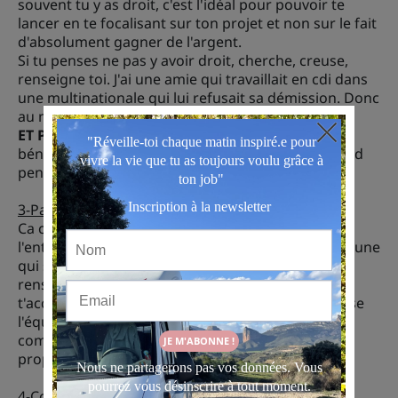
souvent tu y as droit, c'est l'idéal pour pouvoir te
lancer en te focalisant sur ton projet et non sur le fait
d'absolument gagner de l'argent.
Si tu penses ne pas y avoir droit, cherche, creuse,
renseigne toi. J'ai une amie qui travaillait en cdi dans
une multinationale qui lui refusait sa démission. Donc
au moment de démisionner, pas de chômage !
ET PUIS
en se renseignant bien, pour pouvoir en
bénéficier elle avait juste à reprendre un job de cdd
pendant une période 4mois, et bim chomâge.
3-Passe par une couveuse d'entreprise
Ca c'est génnial pour entre dans le grand bain de
l'entreprenariat en douceur ! En Belgique tu en as une
qui s'appelle SMART, ailleurs il faudrait que tu te
renseignes. Les couveuses d'entreprises
t'accompagne tout au long de ton projet et te verse
l'équivalent du chômage et bloque ton CA sur un
compte jusqu'à ce que tu puisses t'envoler de tes
propres elles.
4-Commence en side project