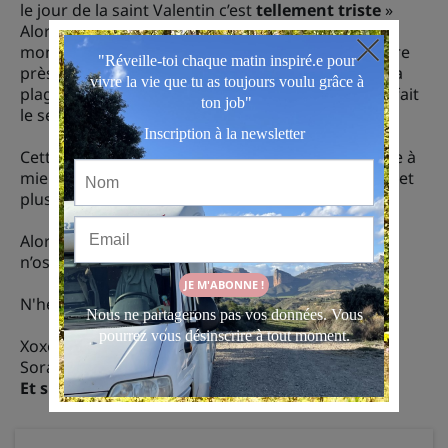
le jour de la saint Valentin c’est
tellement triste
»
Alors que selon mon prisme à moi j’ai passé un
moment génial ! J’ai même eu droit à une place libre
près de la scène. Idem pour ce moment exquis à la
plage, alors si tu as envie de faire quelque chose, fait
le selon tes envies et ta vérité à toi !
Cette expérience m'a surtout permise d'apprendre à
mieux me connaître lorsque je me sentais perdue et
plus alignée avec la vue que je menais.
Alors qu’est-ce que tu rêves de faire mais que tu
n’oses pas faire seule ?
N'hésite pas à me le partager sur mes réseaux
Xoxo
Soraya.
Et si tu veux aller plus loin
⬇️