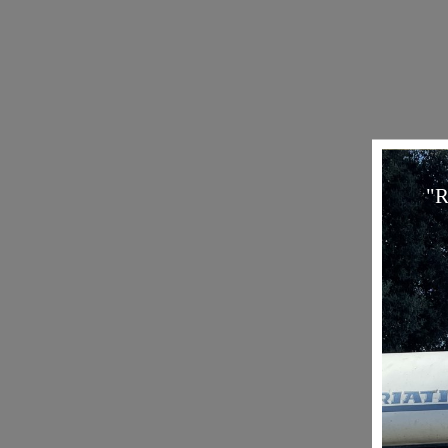
Et puis 
destinat
quelques
suédois
4ans pl
Vivant
e
de mon p
que j'ad