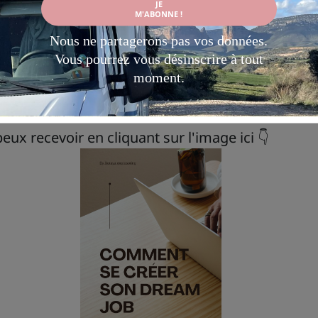
 que je recherchais
quand je suis partie seule e
ommencé à se réaliser quand j'ai trouver ma voie
ider à ton tour
à trouver la tienne, je t'ai créer un
RATUIT
! "Comment réaliser ton dream job"
eux recevoir en cliquant sur l'image ici 👇