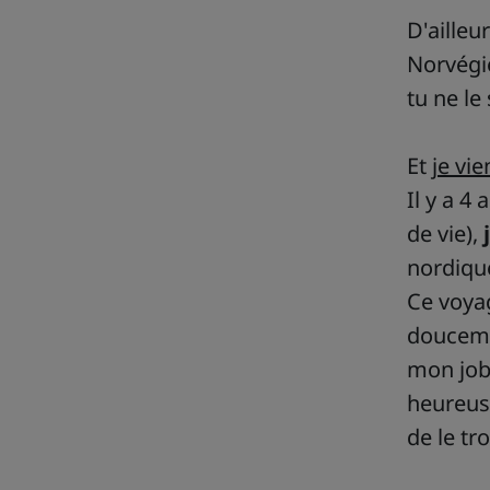
D'aille
Norvégie
tu ne le
Et
je vi
Il y a 4
de vie),
nordique
Ce voyag
douceme
mon job 
heureuse
de le t