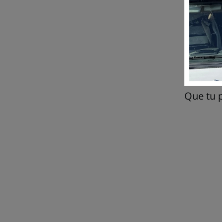
Tout ce
à dos.
Tout à c
pour t'a
BOOK G
Que tu p