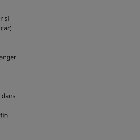
r si
car)
hanger
e dans
fin