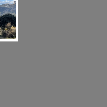
n sac
 et
E-