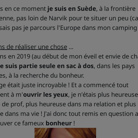
urs en ce moment
je suis en Suède
, à la frontière
nne, pas loin de Narvik pour te situer un peu (ca
 sais pas je parcours l'Europe dans mon camping 
ens de réaliser une chose
...
 ans en 2019 (au début de mon éveil et envie de c
je suis partie seule en sac à dos
, dans les pays
s, à la recherche du bonheur.
e était juste incroyable ! Et a commencé tout
nt à m'
ouvrir les yeux
, je n'étais plus heureus
de prof, plus heureuse dans ma relation et plus
 dans ma vie ! J'ai donc tout remis en question a
rouver ce fameux
bonheur
!