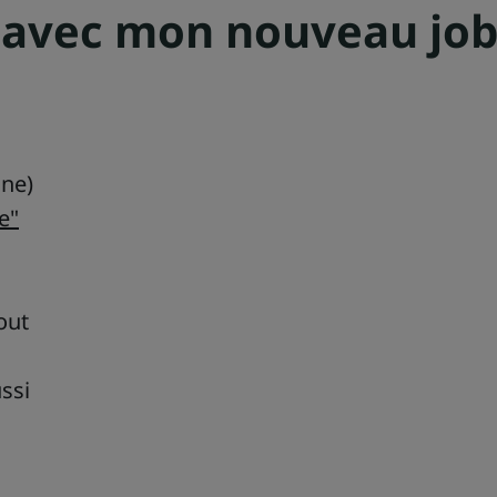
 avec mon nouveau jo
une)
e"
out
ussi