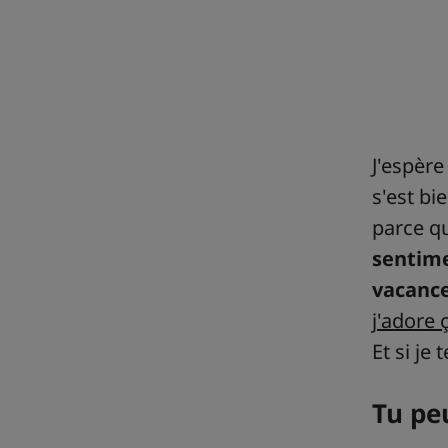
J'espère
s'est bi
parce qu
sentime
vacanc
j'adore 
Et si je
Tu pe