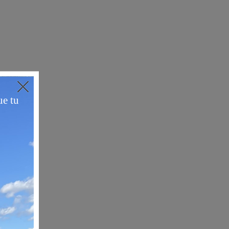
s,
héri,
ob