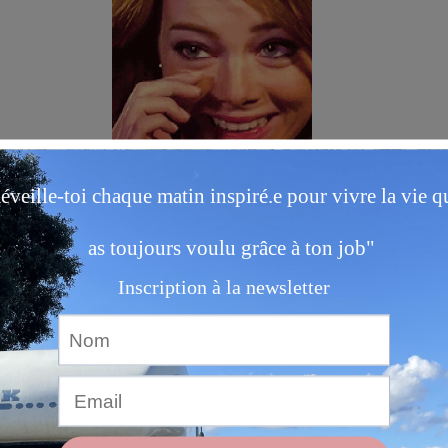
c'est vrai que l'on dit que le bonheur n'est pas la
ion mais le chemin et pourtant, je réalisais il y a
 jours, dans le fin fond d'une réserve naturelle
e que me voilà à nouveau sur ces terres nordique
us tard avec mon bonheur à moi.
nfin la vie dont je rêve
, accompagnée de mon c
etit carlin, parcourant l'Europe et réalisant un j
ore.