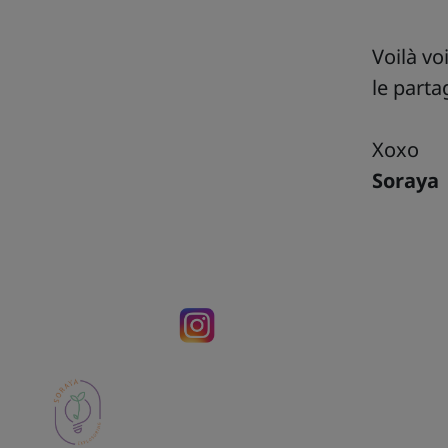
Voilà vo
le part
Xoxo
Soraya